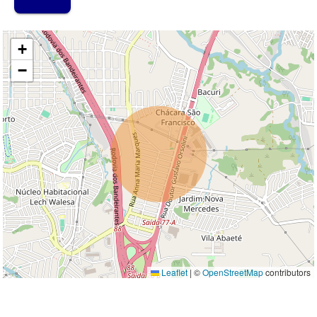
MAPA
+
−
Leaflet
|
©
OpenStreetMap
contributors