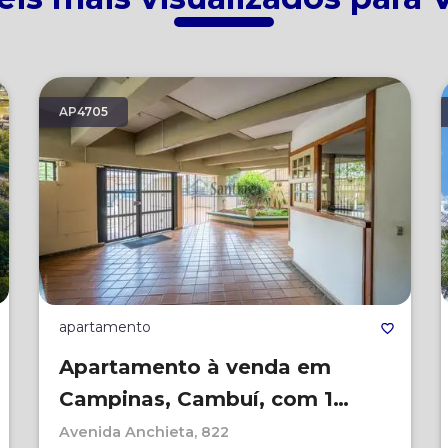
AP4705
apartamento
Apartamento à venda em
Campinas, Cambuí, com 1
quarto, com 68 m², Arariba
Avenida Anchieta, 822