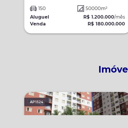
150
50000
m²
Aluguel
R$ 1.200.000
/
mês
Venda
R$ 180.000.000
Imóvei
AP1524