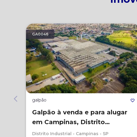
GA0046
galpão
Galpão à venda e para alugar
em Campinas, Distrito
Industrial, com 50000 m²
Distrito Industrial - Campinas - SP