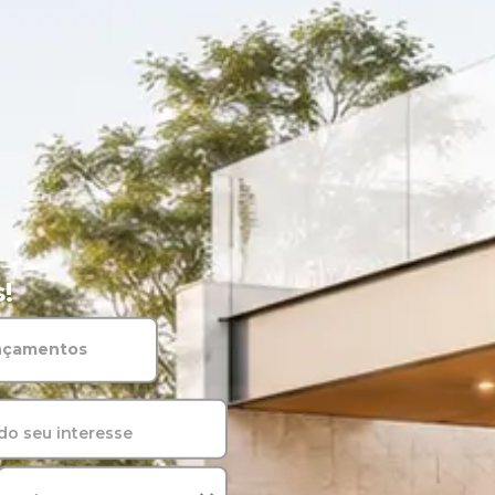
!
nçamentos
do seu interesse