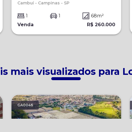
Cambuí - Campinas - SP
1
1
68
m²
Venda
R$ 260.000
s mais visualizados para 
GA0046