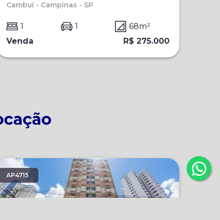
Cambuí - Campinas - SP
Res
1
1
68
m²
Ven
Venda
R$ 275.000
Locação
AP4715
AP40