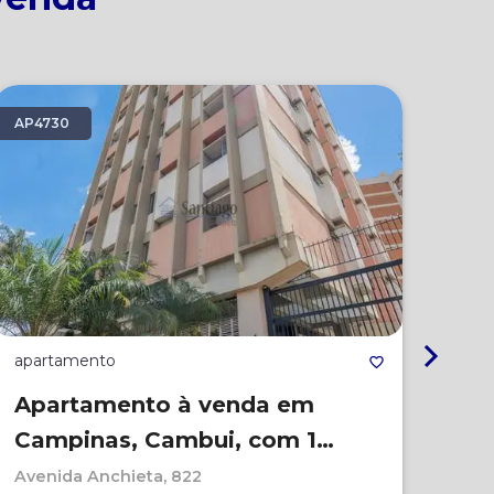
AP4730
AP3
apartamento
apa
Apartamento à venda em
Ap
Campinas, Cambui, com 1
Ca
quarto, com 48 m², Arariba
qu
Avenida Anchieta, 822
Vila