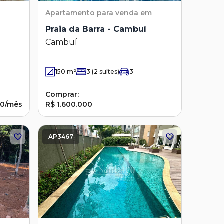
Apartamento
para venda em
Praia da Barra - Cambuí
Cambuí
150
m²
3
(2 suítes)
3
Comprar:
00/mês
R$ 1.600.000
AP3467