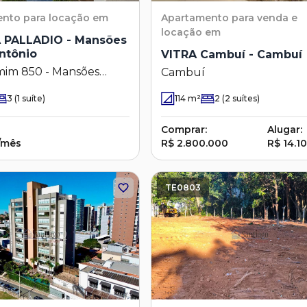
ento
para locação em
Apartamento
para venda e
locação em
 PALLADIO - Mansões
ntônio
VITRA Cambuí - Cambuí
mim 850 - Mansões
Cambuí
tônio - Campinas - SP
3
(1 suíte)
114
m²
2
(2 suítes)
Comprar:
Alugar:
/mês
R$ 2.800.000
R$ 14.1
TE0803