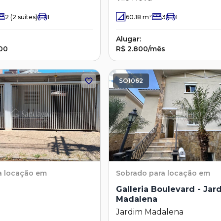
2
(2 suítes)
1
60.18
m²
3
1
Alugar:
00
R$ 2.800/mês
SO1062
a locação em
Sobrado
para locação em
Galleria Boulevard - Jar
Madalena
Jardim Madalena