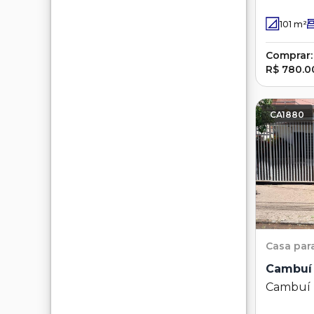
101
m²
Comprar:
R$ 780.0
CA1880
Casa
par
Cambuí
Cambuí