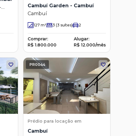
Cambuí Garden - Cambuí
-
Cambuí
127
m²
3
(3 suítes)
2
Comprar:
Alugar:
R$ 1.800.000
R$ 12.000/mês
PR0044
Prédio
para locação em
Cambuí