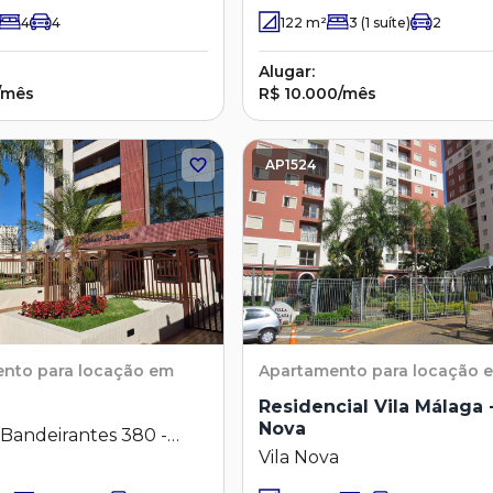
4
4
122
m²
3
(1 suíte)
2
Alugar:
/mês
R$ 10.000/mês
AP1524
ento
para locação em
Apartamento
para locação 
Residencial Vila Málaga -
Nova
Bandeirantes 380 -
Vila Nova
- Campinas - SP