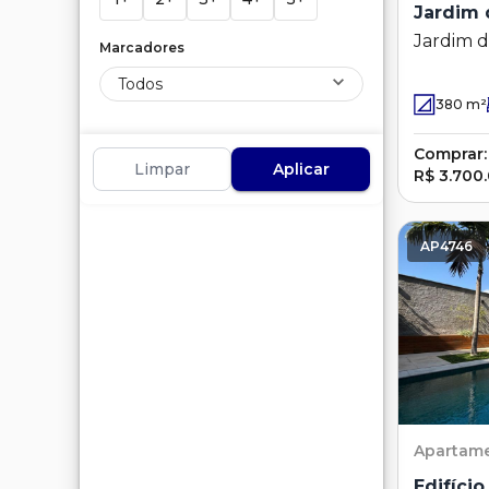
Jardim 
Jardim d
Marcadores
Todos
380
m²
Comprar:
Limpar
Aplicar
R$ 3.700
AP4746
Apartam
Edifíci