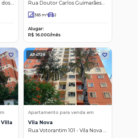
e dos
Rua Doutor Carlos Guimarães
40 - Cambuí - Campinas - SP
365
m²
2
Alugar:
R$ 16.000/mês
AP4729
em
Apartamento
para venda em
Villa
Vila Nova
Rua Votorantim 101 - Vila Nova -
Campinas - SP