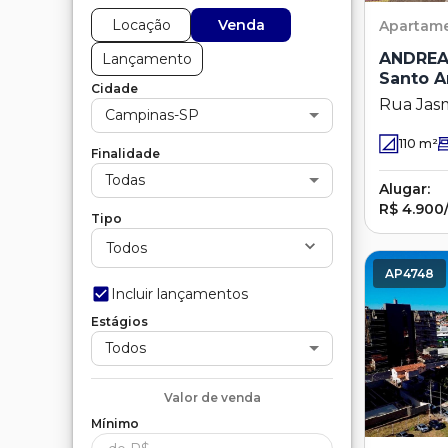
Locação
Venda
Apartam
ANDREA
Lançamento
Santo A
Cidade
Rua Jas
Campinas-SP
Santo An
110
m²
Finalidade
Todas
Alugar:
R$ 4.900
Tipo
Todos
AP4748
Incluir lançamentos
Estágios
Todos
Valor de
venda
Mínimo