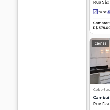
Rua São 
Belo Hor
70
m²
Comprar:
R$ 579.0
CB0199
Cobertur
Cambuí
Rua Dou
474 - Ca