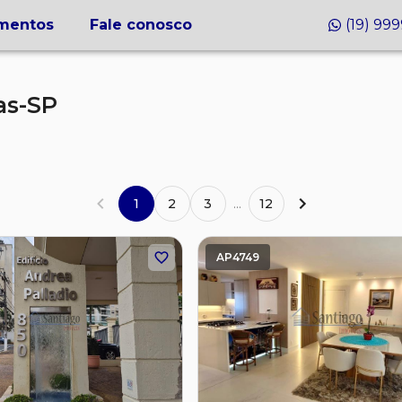
mentos
Fale conosco
(19) 99
as-SP
1
2
3
...
12
AP4749