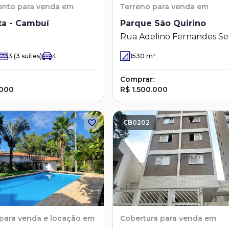
ento
para venda em
Terreno
para venda em
ita - Cambuí
Parque São Quirino
Rua Adelino Fernandes Ser
Parque São Quirino - Cam
3
(3 suítes)
4
1530
m²
- SP
Comprar:
.000
R$ 1.500.000
CB0202
para venda e locação em
Cobertura
para venda em