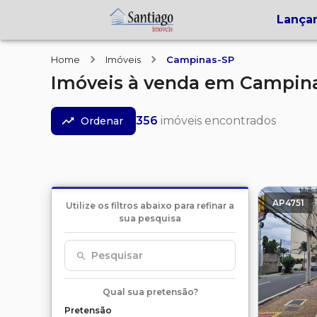
Lança
Home
Imóveis
Campinas-SP
Imóveis
à venda
em
Campin
356
imóveis encontrados
Ordenar
AP4751
Utilize os filtros abaixo para refinar a
sua pesquisa
Pesquisar
Qual sua pretensão?
Pretensão