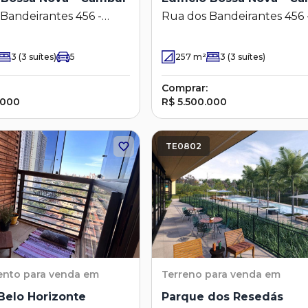
Bandeirantes 456 -
Rua dos Bandeirantes 456 
- Campinas - SP
Cambuí - Campinas - SP
3
(3 suítes)
5
257
m²
3
(3 suítes)
Comprar:
.000
R$ 5.500.000
TE0802
ento
para venda em
Terreno
para venda em
Belo Horizonte
Parque dos Resedás