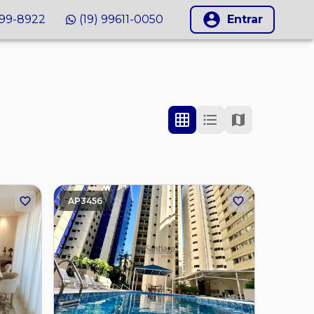
999-8922
(19) 99611-0050
Entrar
AP3456