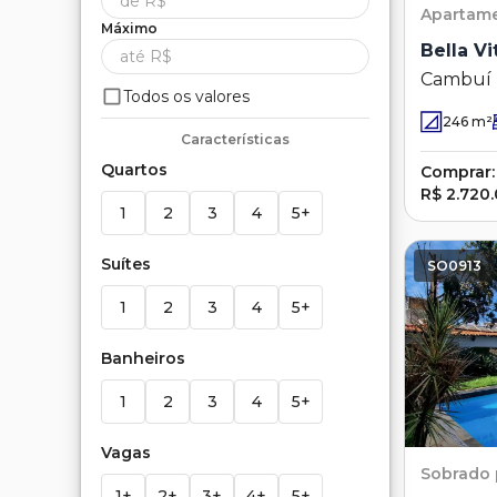
Apartam
Máximo
Bella V
Cambuí
Todos os valores
246
m²
Características
Quartos
Comprar:
R$ 2.720
1
2
3
4
5+
Suítes
SO0913
1
2
3
4
5+
Banheiros
1
2
3
4
5+
Vagas
Sobrado
1+
2+
3+
4+
5+