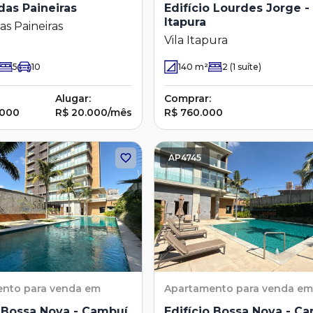
das Paineiras
Edifício Lourdes Jorge - 
Itapura
as Paineiras
Vila Itapura
5
10
140
m²
2
(1 suíte)
Alugar:
Comprar:
.000
R$ 20.000/mês
R$ 760.000
AP4745
ento
para venda em
Apartamento
para venda em
o Bossa Nova - Cambuí
Edifício Bossa Nova - C