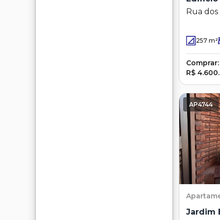
Rua dos 
Cambuí 
257
m²
Comprar:
R$ 4.600
AP4744
Apartam
Jardim 