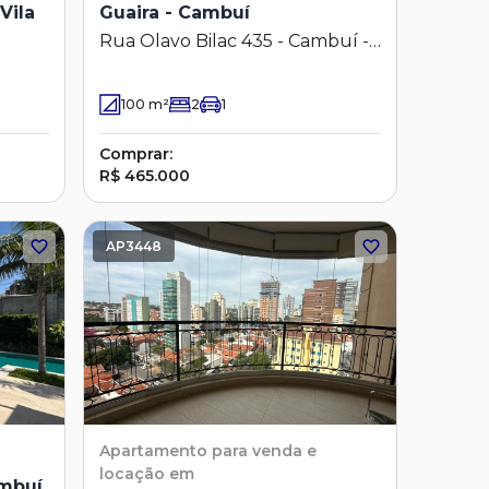
Vila
Guaira - Cambuí
Rua Olavo Bilac 435 - Cambuí -
Campinas - SP
100
m²
2
1
Comprar:
R$ 465.000
AP3448
Apartamento
para venda e
locação em
ambuí