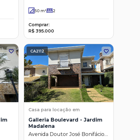
50
m²
2
Comprar:
R$ 395.000
CA2112
Casa
para locação em
dim
Galleria Boulevard - Jardim
Madalena
Avenida Doutor José Bonifácio