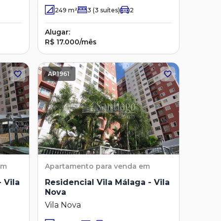
Coutinho Nogueira - Jardim
249
m²
3
(3 suítes)
2
Madalena
Alugar:
R$ 17.000/mês
AP1961
em
Apartamento
para venda em
 Vila
Residencial Vila Málaga - Vila
Nova
Vila Nova