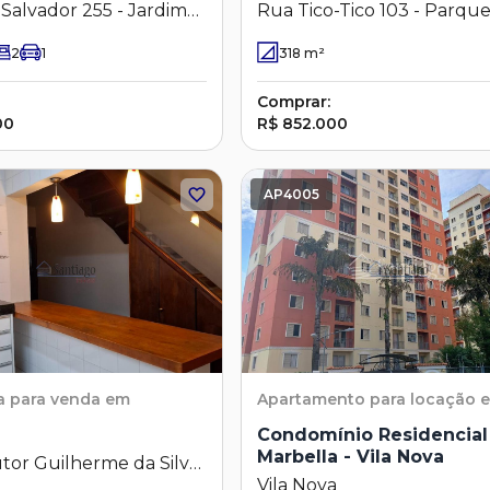
Salvador 255 - Jardim
Rua Tico-Tico 103 - Parqu
izonte - Campinas - SP
Resedás - Campinas - SP
2
1
318
m²
Comprar:
00
R$ 852.000
AP4005
a
para venda em
Apartamento
para locação 
Condomínio Residencial 
Marbella - Vila Nova
tor Guilherme da Silva
Vila Nova
mbuí - Campinas - SP