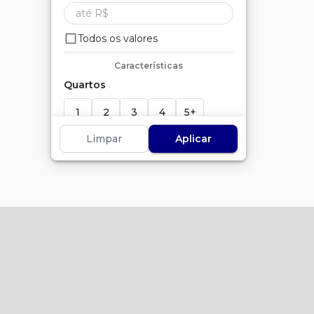
Todos os valores
Características
Quartos
1
2
3
4
5+
Limpar
Aplicar
Suítes
1
2
3
4
5+
Banheiros
1
2
3
4
5+
Vagas
1+
2+
3+
4+
5+