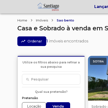
Lança
Home
Imóveis
Sao bento
Casa e Sobrado
à venda
em
1
imóveis encontrados
Ordenar
SO1164
Utilize os filtros abaixo para refinar a
sua pesquisa
Pesquisar
Qual sua pretensão?
Pretensão
Locação
Venda
Sobrado