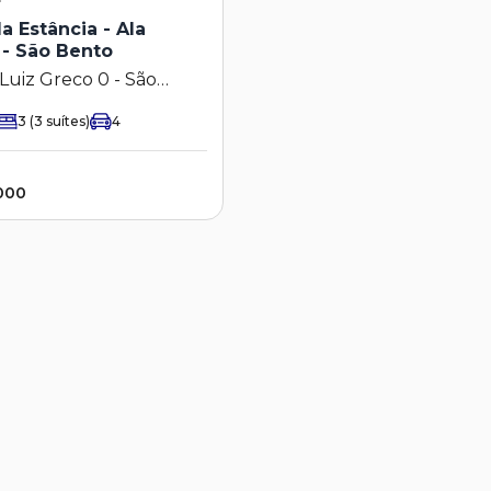
a Estância - Ala
- São Bento
Luiz Greco 0 - São
Paulínia - SP
3
(3 suítes)
4
.000