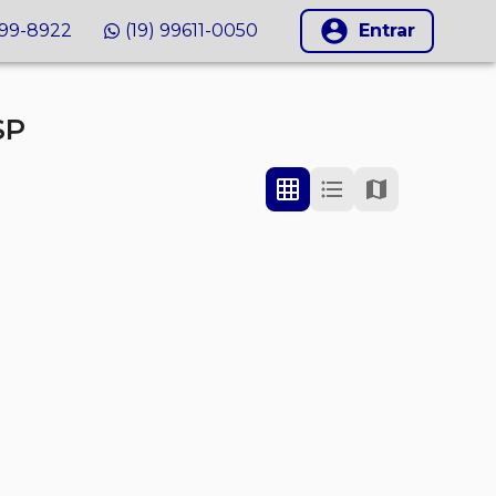
999-8922
(19) 99611-0050
Entrar
SP