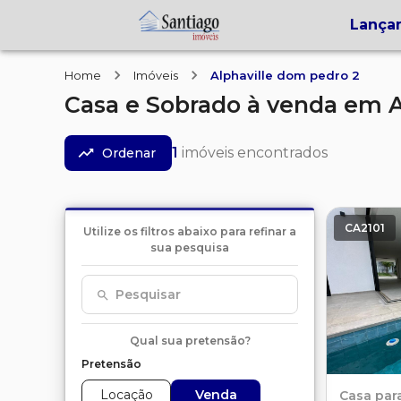
Lança
Home
Imóveis
Alphaville dom pedro 2
Casa e Sobrado
à venda
em
A
1
imóveis encontrados
Ordenar
CA2101
Utilize os filtros abaixo para refinar a
sua pesquisa
Pesquisar
Qual sua pretensão?
Pretensão
Locação
Venda
Casa
par