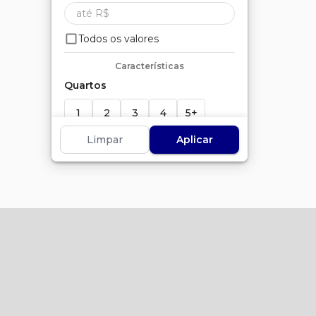
Todos os valores
Características
Quartos
1
2
3
4
5+
Limpar
Aplicar
Suítes
1
2
3
4
5+
Banheiros
1
2
3
4
5+
Vagas
1+
2+
3+
4+
5+