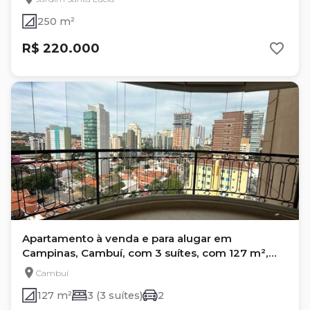
250 m²
R$ 220.000
Apartamento à venda e para alugar em
Campinas, Cambuí, com 3 suítes, com 127 m²,
Cambuí Garden
Cambuí
127 m²
3 (3 suítes)
2