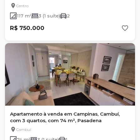
Ouro
Centro
117 m²
3 (1 suíte)
2
R$ 750.000
Apartamento à venda em Campinas, Cambuí,
com 3 quartos, com 74 m², Pasadena
Cambuí
74 m²
3 (1 suíte)
1