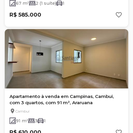
67 m²
2 (1 suíte)
1
R$ 585.000
Apartamento à venda em Campinas, Cambui,
com 3 quartos, com 91 m², Araruana
Cambuí
91 m²
3
1
R$ 610.000