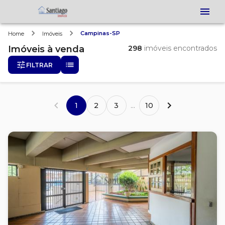
Campinas-SP
Home
Imóveis
Imóveis
à venda
298
imóveis encontrados
FILTRAR
1
2
3
...
10