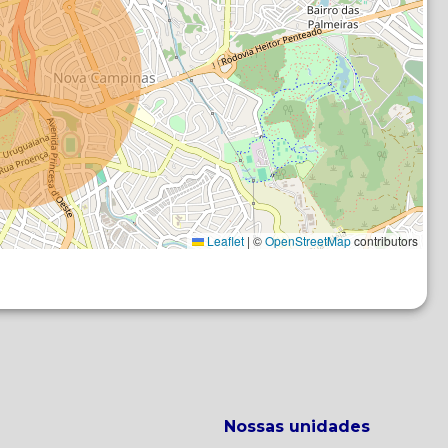
Leaflet
|
©
OpenStreetMap
contributors
Nossas unidades