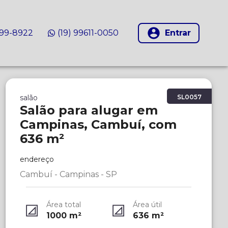
999-8922
(19) 99611-0050
Entrar
salão
SL0057
Salão para alugar em
Campinas, Cambuí, com
636 m²
endereço
Cambuí - Campinas - SP
Área total
Área útil
1000
m²
636
m²