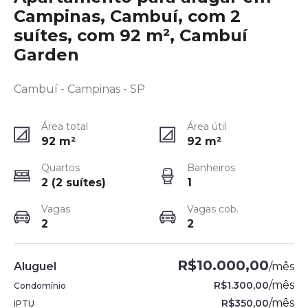
Campinas, Cambuí, com 2
suítes, com 92 m², Cambuí
Garden
Cambuí - Campinas - SP
Área total
Área útil
92
m²
92
m²
Quartos
Banheiros
2 (2 suítes)
1
Vagas
Vagas cob.
2
2
R$10.000,00
Aluguel
/
mês
/
mês
R$1.300,00
Condomínio
/
mês
R$350,00
IPTU