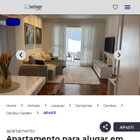
Home
Imóveis
Locacao
Campinas
Cambuí
AP4011
Cambuí Garden
AP4011
apartamento
Apartamento para alugar em